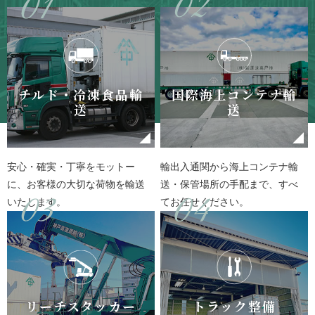
チルド・冷凍食品輸
国際海上コンテナ輸
送
送
安心・確実・丁寧をモットー
輸出入通関から海上コンテナ輸
に、お客様の大切な荷物を輸送
送・保管場所の手配まで、すべ
いたします。
てお任せください。
リーチスタッカー
トラック整備