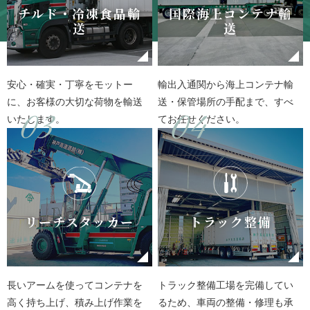
チルド・冷凍食品輸
国際海上コンテナ輸
送
送
安心・確実・丁寧をモットー
輸出入通関から海上コンテナ輸
に、お客様の大切な荷物を輸送
送・保管場所の手配まで、すべ
いたします。
てお任せください。
リーチスタッカー
トラック整備
長いアームを使ってコンテナを
トラック整備工場を完備してい
高く持ち上げ、積み上げ作業を
るため、車両の整備・修理も承