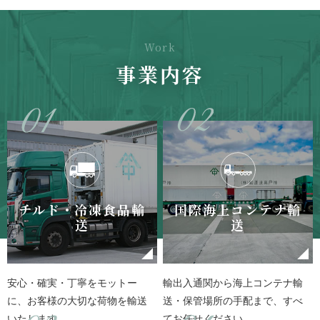
Work
事業内容
チルド・冷凍食品輸
国際海上コンテナ輸
送
送
安心・確実・丁寧をモットー
輸出入通関から海上コンテナ輸
に、お客様の大切な荷物を輸送
送・保管場所の手配まで、すべ
いたします。
てお任せください。